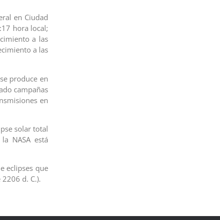
eral en Ciudad
:17 hora local;
cimiento a las
ecimiento a las
l se produce en
ciado campañas
ransmisiones en
pse solar total
l la NASA está
de eclipses que
 2206 d. C.).