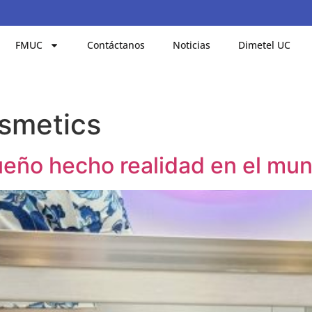
FMUC
Contáctanos
Noticias
Dimetel UC
smetics
ño hecho realidad en el mund