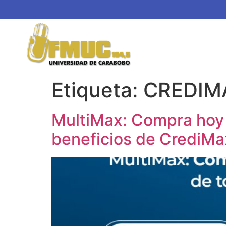
Etiqueta:
CREDIM
MultiMax: Compra hoy a
beneficios de CrediMa