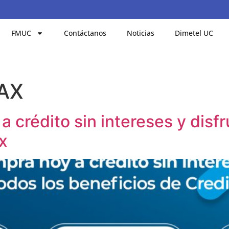
FMUC
Contáctanos
Noticias
Dimetel UC
AX
 crédito sin intereses y disfr
x