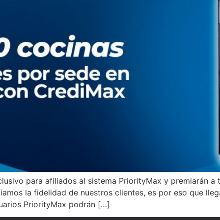
lusivo para afiliados al sistema PriorityMax y premiarán a 
amos la fidelidad de nuestros clientes, es por eso que ll
suarios PriorityMax podrán […]