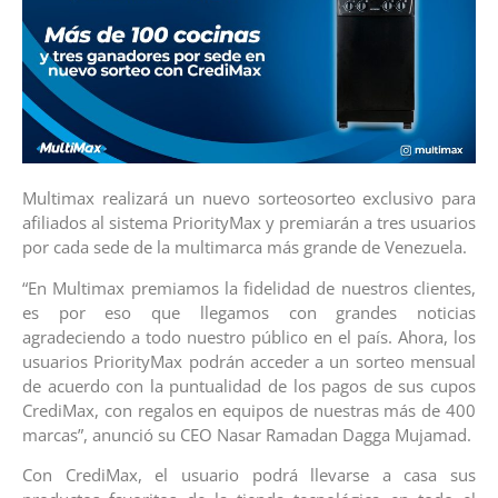
Multimax realizará un nuevo sorteosorteo exclusivo para
afiliados al sistema PriorityMax y premiarán a tres usuarios
por cada sede de la multimarca más grande de Venezuela.
“En Multimax premiamos la fidelidad de nuestros clientes,
es por eso que llegamos con grandes noticias
agradeciendo a todo nuestro público en el país. Ahora, los
usuarios PriorityMax podrán acceder a un sorteo mensual
de acuerdo con la puntualidad de los pagos de sus cupos
CrediMax, con regalos en equipos de nuestras más de 400
marcas”, anunció su CEO Nasar Ramadan Dagga Mujamad.
Con CrediMax, el usuario podrá llevarse a casa sus