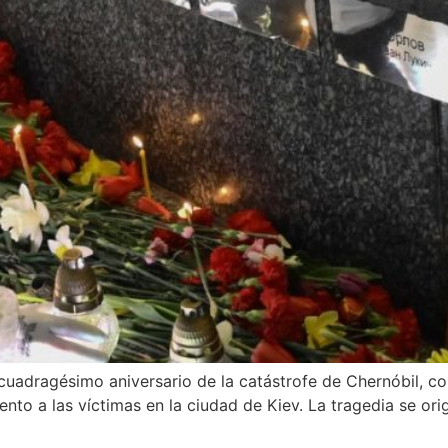
uadragésimo aniversario de la catástrofe de Chernóbil, cons
nto a las víctimas en la ciudad de Kiev. La tragedia se ori