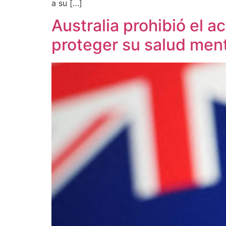
a su […]
Australia prohibió el 
proteger su salud men