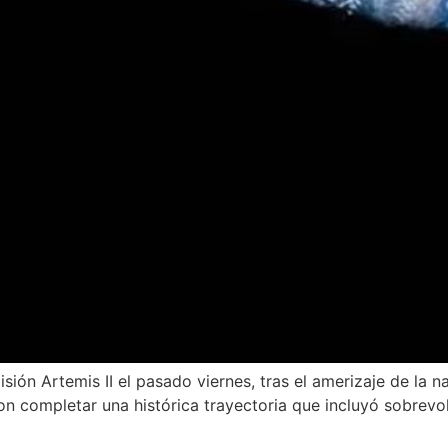
sión Artemis II el pasado viernes, tras el amerizaje de la 
n completar una histórica trayectoria que incluyó sobrevol