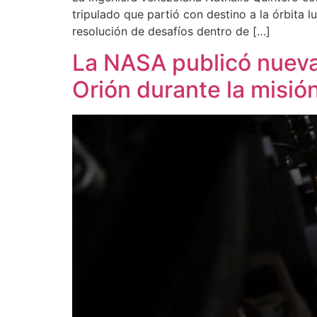
tripulado que partió con destino a la órbita 
resolución de desafíos dentro de […]
La NASA publicó nuevas
Orión durante la misión