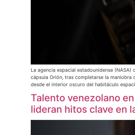
La agencia espacial estadounidense (NASA) d
cápsula Orión, tras completarse la maniobra d
desde el interior oscuro del habitáculo espac
Talento venezolano en 
lideran hitos clave en l