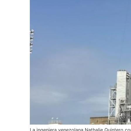
La ingeniera venezolana Nathalie Quintero con