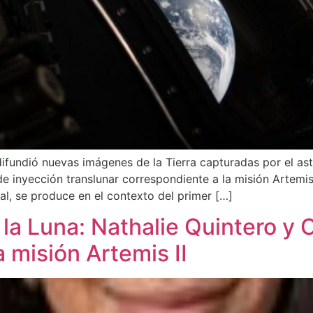
ifundió nuevas imágenes de la Tierra capturadas por el as
e inyección translunar correspondiente a la misión Artemis
ial, se produce en el contexto del primer […]
la Luna: Nathalie Quintero y
a misión Artemis II