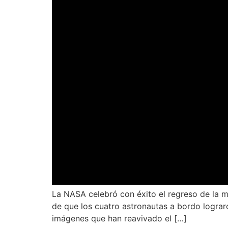
La NASA celebró con éxito el regreso de la mi
de que los cuatro astronautas a bordo lograro
imágenes que han reavivado el […]