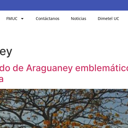
FMUC
Contáctanos
Noticias
Dimetel UC
ey
o de Araguaney emblemático e
a