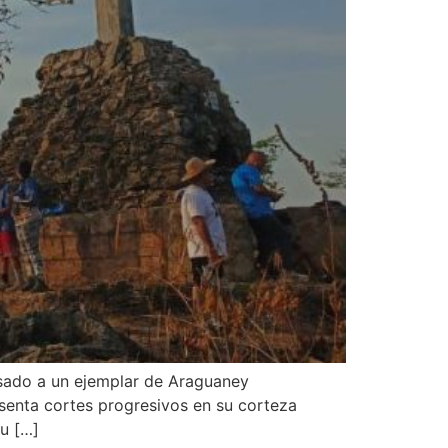
usado a un ejemplar de Araguaney
esenta cortes progresivos en su corteza
u […]