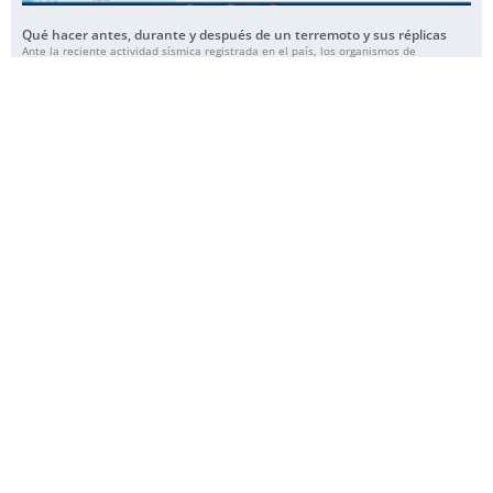
Qué hacer antes, durante y después de un terremoto y sus réplicas
Ante la reciente actividad sísmica registrada en el país, los organismos de
protección civil recuerdan que la preparación y la capacidad de reacción organizada
son
Leer más »
Un sismo preliminar de magnitud 7.1 con epicentro en Yaracuy sacudió
varios estados de Venezuela
Un sismo de magnitud preliminar 7.1 se registró este miércoles 24 de junio en la
región de Yaracuy, en el centro-occidente de Venezuela, según los
Leer más »