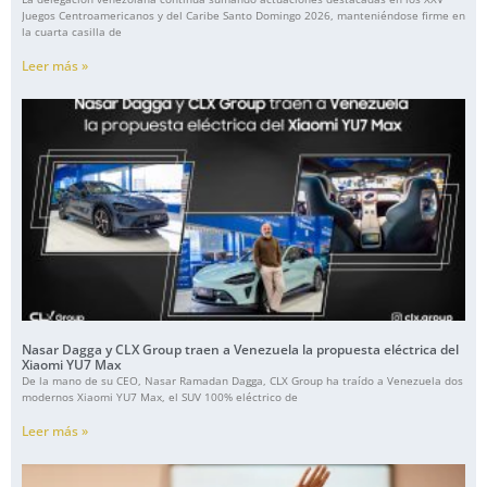
Juegos Centroamericanos y del Caribe Santo Domingo 2026, manteniéndose firme en
la cuarta casilla de
Leer más »
Nasar Dagga y CLX Group traen a Venezuela la propuesta eléctrica del
Xiaomi YU7 Max
De la mano de su CEO, Nasar Ramadan Dagga, CLX Group ha traído a Venezuela dos
modernos Xiaomi YU7 Max, el SUV 100% eléctrico de
Leer más »