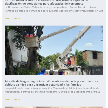
Cáritas Valencia solicita voluntarios para jornada especial de
clasificación de donaciones para afectados del terremoto
La Dirección de Cáritas Valencia, a cargo del presbítero Carlos Torreiro, hizo un
llamado abierto a la comunidad para sumarse activamente como voluntarios en una
Leer más »
Alcaldía de Naguanagua intensifica labores de poda preventiva tras
doblete sísmico para garantizar seguridad a las familias
Luego del doble terremoto que sacudió a Venezuela el 24 de junio, la Alcaldía de
Naguanagua, a través del Instituto Autónomo Municipal de Ecosocialismo (IAMEC)
Leer más »