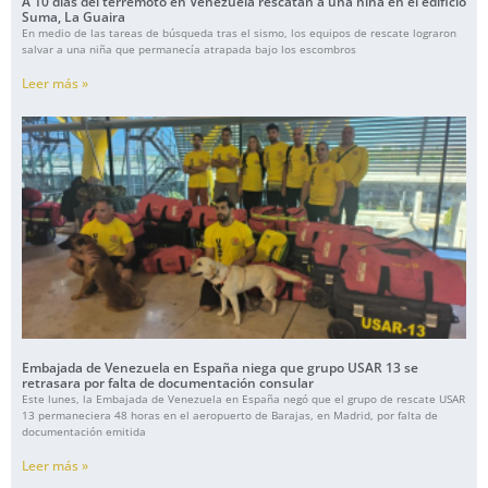
A 10 días del terremoto en Venezuela rescatan a una niña en el edificio
Suma, La Guaira
En medio de las tareas de búsqueda tras el sismo, los equipos de rescate lograron
salvar a una niña que permanecía atrapada bajo los escombros
Leer más »
Embajada de Venezuela en España niega que grupo USAR 13 se
retrasara por falta de documentación consular
Este lunes, la Embajada de Venezuela en España negó que el grupo de rescate USAR
13 permaneciera 48 horas en el aeropuerto de Barajas, en Madrid, por falta de
documentación emitida
Leer más »