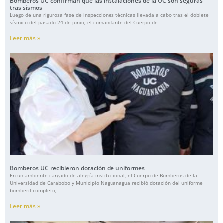
Bomberos UC confirman que las instalaciones de la UC son seguras
tras sismos
Luego de una rigurosa fase de inspecciones técnicas llevada a cabo tras el doblete
sísmico del pasado 24 de junio, el comandante del Cuerpo de
Leer más »
Bomberos UC recibieron dotación de uniformes
En un ambiente cargado de alegría institucional, el Cuerpo de Bomberos de la
Universidad de Carabobo y Municipio Naguanagua recibió dotación del uniforme
bomberil completo,
Leer más »