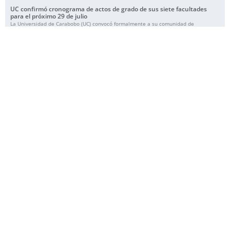
UC confirmó cronograma de actos de grado de sus siete facultades
para el próximo 29 de julio
La Universidad de Carabobo (UC) convocó formalmente a su comunidad de
graduandos, profesores y familiares a participar en el solemne Acto Académico de
Grado de
Leer más »
UC reinició este lunes actividades académicas y administrativas
progresivamente en varias facultades y depedencias
La Universidad de Carabobo (UC) retomó este lunes 13 de julio sus actividades
progresivamente académicas y administrativas en diversas facultades y
dependencias operativas, dando cumplimiento