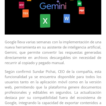
Google lleva varias semanas con la implementación de una
nueva herramienta en su asistente de inteligencia artificial,
Gemini, que permite convertir las respuestas generadas
directamente en archivos descargables sin necesidad de
recurrir al copiado y pegado manual.
Según confirmó Sundar Pichai, CEO de la compañía, esta
funcionalidad ya se encuentra disponible para todos los
usuarios tanto en la aplicación móvil como en la versión
web, permitiendo que la plataforma genere documentos
profesionales y editables en segundos. La actualización
destaca por su compatibilidad fuera del ecosistema de
Google, integrando la capacidad de exportar contenidos a