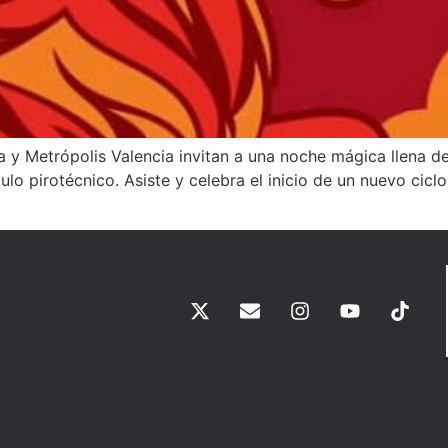
 Metrópolis Valencia invitan a una noche mágica llena de t
lo pirotécnico. Asiste y celebra el inicio de un nuevo ciclo