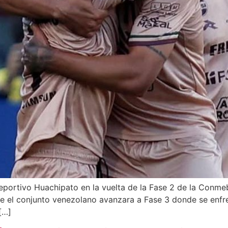
eportivo Huachipato en la vuelta de la Fase 2 de la Conmeb
el conjunto venezolano avanzara a Fase 3 donde se enfrent
[…]