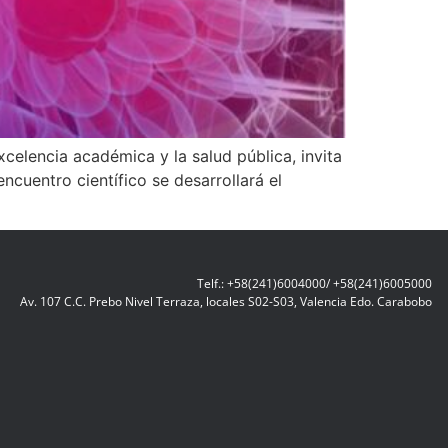
lencia académica y la salud pública, invita
cuentro científico se desarrollará el
Telf.: +58(241)6004000/ +58(241)6005000
Av. 107 C.C. Prebo Nivel Terraza, locales S02-S03, Valencia Edo. Carabobo