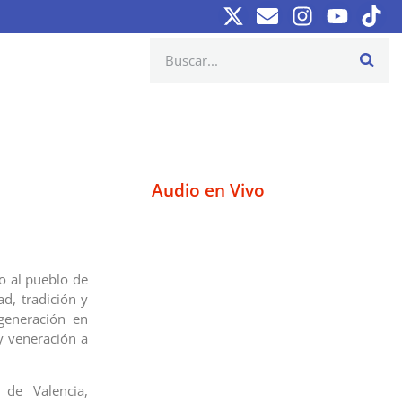
Audio en Vivo
do al pueblo de
d, tradición y
generación en
 veneración a
 de Valencia,