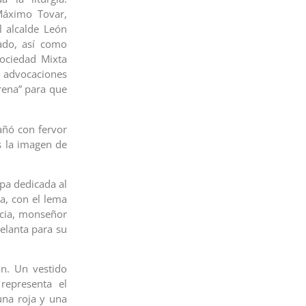
Máximo Tovar,
l alcalde León
ado, así como
sociedad Mixta
s advocaciones
rena” para que
pañó con fervor
s la imagen de
pa dedicada al
a, con el lema
ncia, monseñor
elanta para su
n. Un vestido
representa el
una roja y una