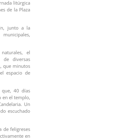
rnada litúrgica
es de la Plaza
n, junto a la
municipales,
naturales, el
s de diversas
s, que minutos
el espacio de
 que, 40 días
n en el templo,
Candelaria. Un
ido escuchado
 de feligreses
activamente en