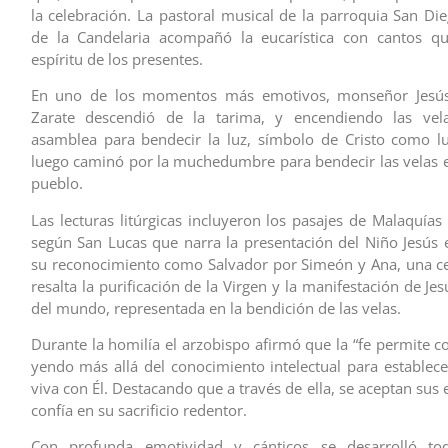
la celebración. La pastoral musical de la parroquia San Die
de la Candelaria acompañó la eucarística con cantos qu
espíritu de los presentes.
En uno de los momentos más emotivos, monseñor Jesús
Zarate descendió de la tarima, y encendiendo las vela
asamblea para bendecir la luz, símbolo de Cristo como l
luego caminó por la muchedumbre para bendecir las velas 
pueblo.
Las lecturas litúrgicas incluyeron los pasajes de Malaquías
según San Lucas que narra la presentación del Niño Jesús 
su reconocimiento como Salvador por Simeón y Ana, una c
resalta la purificación de la Virgen y la manifestación de Je
del mundo, representada en la bendición de las velas.
Durante la homilía el arzobispo afirmó que la “fe permite c
yendo más allá del conocimiento intelectual para establece
viva con Él. Destacando que a través de ella, se aceptan sus
confía en su sacrificio redentor.
Con profunda emotividad y cánticos se desarrolló toda