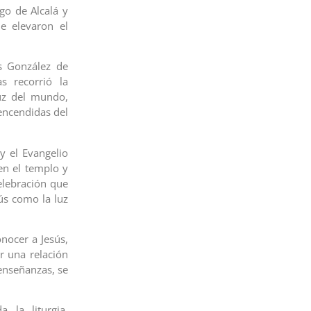
go de Alcalá y
e elevaron el
 González de
s recorrió la
uz del mundo,
encendidas del
 y el Evangelio
en el templo y
elebración que
sús como la luz
onocer a Jesús,
r una relación
 enseñanzas, se
 la liturgia.