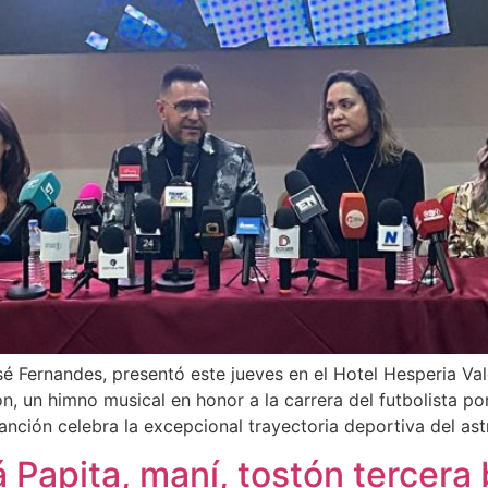
sé Fernandes, presentó este jueves en el Hotel Hesperia Va
, un himno musical en honor a la carrera del futbolista p
anción celebra la excepcional trayectoria deportiva del as
 Papita, maní, tostón tercera