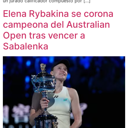
un jurado calificador compuesto por […]
Elena Rybakina se corona
campeona del Australian
Open tras vencer a
Sabalenka