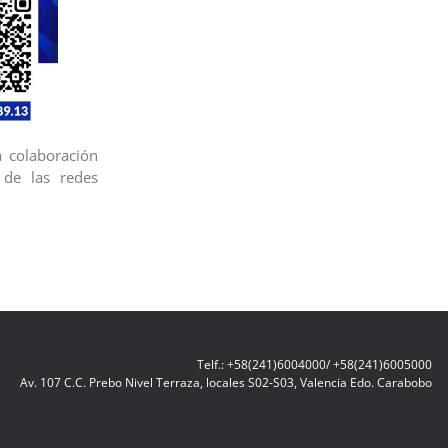
a colaboración
 de las redes
Telf.: +58(241)6004000/ +58(241)6005000
Av. 107 C.C. Prebo Nivel Terraza, locales S02-S03, Valencia Edo. Carabobo