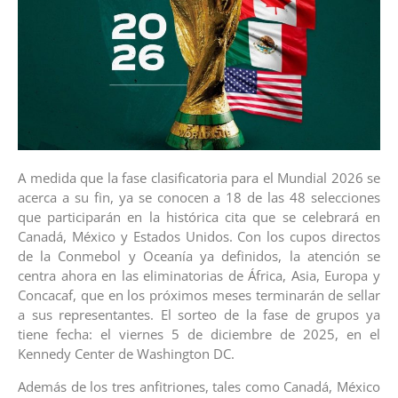
A medida que la fase clasificatoria para el Mundial 2026 se
acerca a su fin, ya se conocen a 18 de las 48 selecciones
que participarán en la histórica cita que se celebrará en
Canadá, México y Estados Unidos. Con los cupos directos
de la Conmebol y Oceanía ya definidos, la atención se
centra ahora en las eliminatorias de África, Asia, Europa y
Concacaf, que en los próximos meses terminarán de sellar
a sus representantes. El sorteo de la fase de grupos ya
tiene fecha: el viernes 5 de diciembre de 2025, en el
Kennedy Center de Washington DC.
Además de los tres anfitriones, tales como Canadá, México