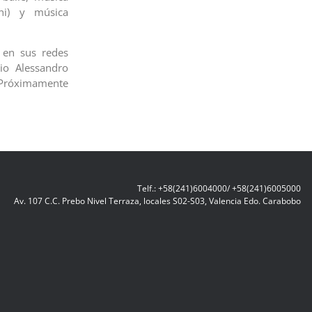
hi) y música
 en sus redes
bio Alessandro
 Próximamente
Telf.: +58(241)6004000/ +58(241)6005000
Av. 107 C.C. Prebo Nivel Terraza, locales S02-S03, Valencia Edo. Carabobo