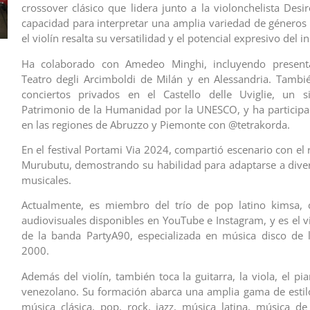
crossover clásico que lidera junto a la violonchelista Desi
capacidad para interpretar una amplia variedad de géneros
el violín resalta su versatilidad y el potencial expresivo del 
Ha colaborado con Amedeo Minghi, incluyendo present
Teatro degli Arcimboldi de Milán y en Alessandria. Tambi
conciertos privados en el Castello delle Uviglie, un si
Patrimonio de la Humanidad por la UNESCO, y ha particip
en las regiones de Abruzzo y Piemonte con @tetrakorda.
En el festival Portami Via 2024, compartió escenario con el 
Murubutu, demostrando su habilidad para adaptarse a dive
musicales.
Actualmente, es miembro del trío de pop latino kimsa, 
audiovisuales disponibles en YouTube e Instagram, y es el vio
de la banda PartyA90, especializada en música disco de 
2000.
Además del violín, también toca la guitarra, la viola, el pi
venezolano. Su formación abarca una amplia gama de estil
música clásica, pop, rock, jazz, música latina, música de