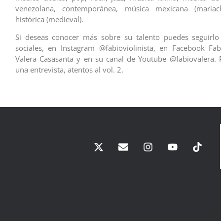
venezolana, contemporánea, música mexicana (mariac
histórica (medieval).
Si deseas conocer más sobre su talento puedes seguirlo
sociales, en Instagram @fabioviolinista, en Facebook Fa
Valera Casasanta y en su canal de Youtube @fabiovalera.
una entrevista, atentos al vol. 2.