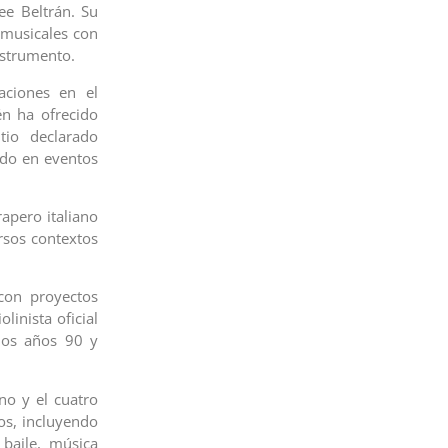
ree Beltrán. Su
 musicales con
instrumento.
aciones en el
én ha ofrecido
tio declarado
ado en eventos
rapero italiano
rsos contextos
con proyectos
linista oficial
los años 90 y
ano y el cuatro
os, incluyendo
 baile, música