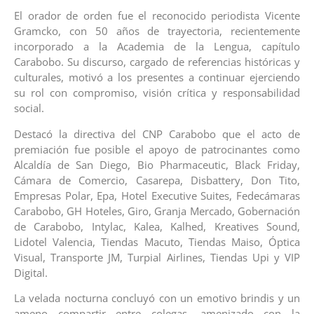
El orador de orden fue el reconocido periodista Vicente
Gramcko, con 50 años de trayectoria, recientemente
incorporado a la Academia de la Lengua, capítulo
Carabobo. Su discurso, cargado de referencias históricas y
culturales, motivó a los presentes a continuar ejerciendo
su rol con compromiso, visión crítica y responsabilidad
social.
Destacó la directiva del CNP Carabobo que el acto de
premiación fue posible el apoyo de patrocinantes como
Alcaldía de San Diego, Bio Pharmaceutic, Black Friday,
Cámara de Comercio, Casarepa, Disbattery, Don Tito,
Empresas Polar, Epa, Hotel Executive Suites, Fedecámaras
Carabobo, GH Hoteles, Giro, Granja Mercado, Gobernación
de Carabobo, Intylac, Kalea, Kalhed, Kreatives Sound,
Lidotel Valencia, Tiendas Macuto, Tiendas Maiso, Óptica
Visual, Transporte JM, Turpial Airlines, Tiendas Upi y VIP
Digital.
La velada nocturna concluyó con un emotivo brindis y un
ameno compartir entre colegas, amenizado con la