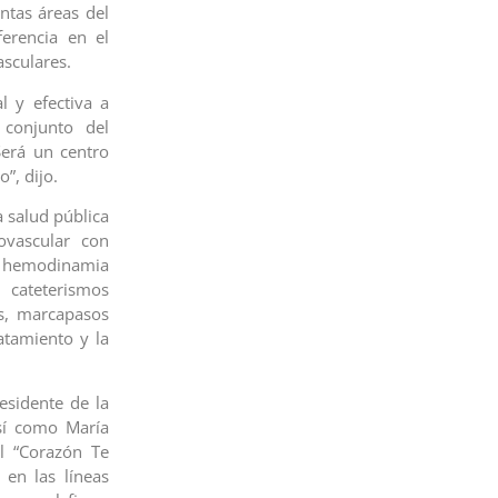
intas áreas del
ferencia en el
asculares.
l y efectiva a
 conjunto del
Será un centro
”, dijo.
a salud pública
ovascular con
e hemodinamia
cateterismos
os, marcapasos
atamiento y la
esidente de la
así como María
l “Corazón Te
en las líneas