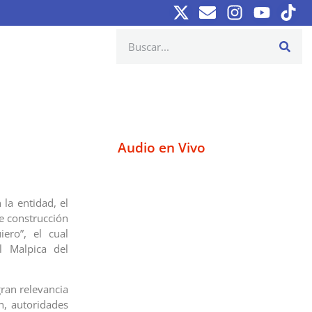
Audio en Vivo
 la entidad, el
de construcción
ero”, el cual
l Malpica del
gran relevancia
n, autoridades