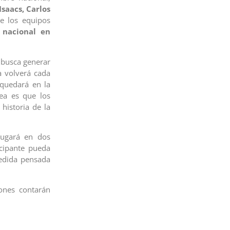
saacs, Carlos
e los equipos
 nacional en
 busca generar
a volverá cada
 quedará en la
ea es que los
historia de la
jugará en dos
cipante pueda
medida pensada
iones contarán