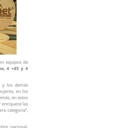
 en equipos de
os, 4 +45 y 4
os y los demás
ujeres, en los
emás, en estos
 enriquece las
ra categoría”,
bre nacional,