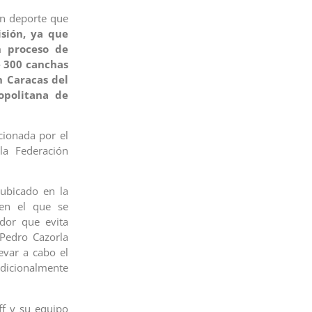
un deporte que
isión, ya que
n proceso de
e 300 canchas
n Caracas del
opolitana de
cionada por el
la Federación
 ubicado en la
 en el que se
dor que evita
 Pedro Cazorla
evar a cabo el
adicionalmente
ff y su equipo