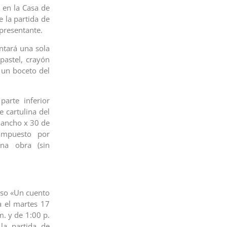
, en la Casa de
 la partida de
epresentante.
entará una sola
pastel, crayón
r un boceto del
parte inferior
e cartulina del
 ancho x 30 de
ompuesto por
una obra (sin
rso «Un cuento
za el martes 17
m. y de 1:00 p.
la partida de