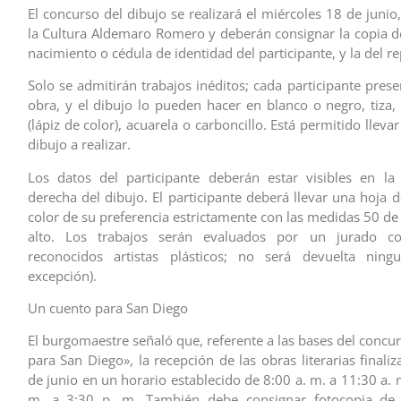
El concurso del dibujo se realizará el miércoles 18 de junio
la Cultura Aldemaro Romero y deberán consignar la copia de
nacimiento o cédula de identidad del participante, y la del r
Solo se admitirán trabajos inéditos; cada participante pres
obra, y el dibujo lo pueden hacer en blanco o negro, tiza, 
(lápiz de color), acuarela o carboncillo. Está permitido lleva
dibujo a realizar.
Los datos del participante deberán estar visibles en la 
derecha del dibujo. El participante deberá llevar una hoja d
color de su preferencia estrictamente con las medidas 50 de
alto. Los trabajos serán evaluados por un jurado c
reconocidos artistas plásticos; no será devuelta ning
excepción).
Un cuento para San Diego
El burgomaestre señaló que, referente a las bases del concu
para San Diego», la recepción de las obras literarias finali
de junio en un horario establecido de 8:00 a. m. a 11:30 a. 
m. a 3:30 p. m. También debe consignar fotocopia de 