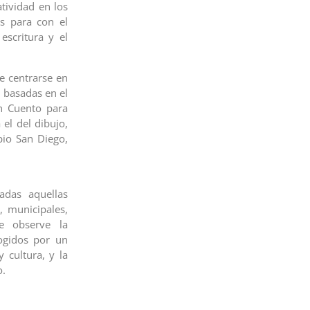
tividad en los
os para con el
scritura y el
be centrarse en
l basadas en el
Un Cuento para
el del dibujo,
pio San Diego,
cadas aquellas
, municipales,
e observe la
cogidos por un
 cultura, y la
o.