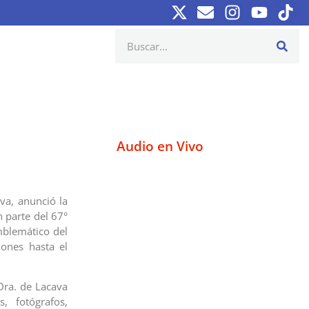
Audio en Vivo
va, anunció la
 parte del 67°
mblemático del
iones hasta el
Dra. de Lacava
s, fotógrafos,