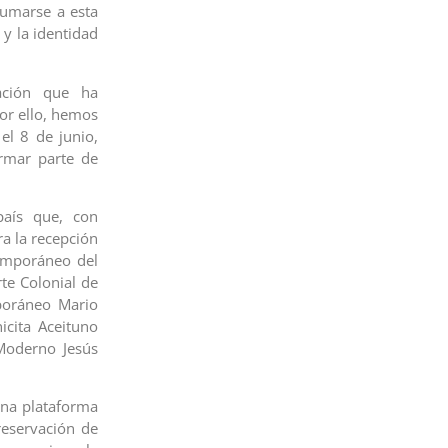
sumarse a esta
 y la identidad
pación que ha
or ello, hemos
el 8 de junio,
rmar parte de
país que, con
ra la recepción
temporáneo del
te Colonial de
poráneo Mario
icita Aceituno
Moderno Jesús
una plataforma
reservación de