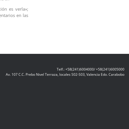
ión es verla»;
ntarios en las
Telf.: +58(241)6004000/ +58(241)6005000
Av. 107 C.C. Prebo Nivel Terraza, locales S02-S03, Valencia Edo. Carabobo