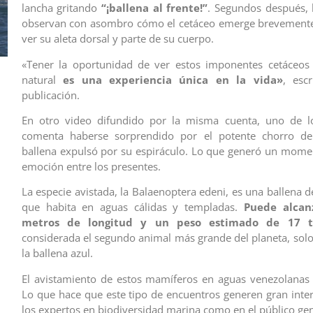
lancha gritando
“¡ballena al frente!”
. Segundos después, l
observan con asombro cómo el cetáceo emerge brevemente
ver su aleta dorsal y parte de su cuerpo.
«Tener la oportunidad de ver estos imponentes cetáceos 
natural
es una experiencia única en la vida»
, esc
publicación.
En otro video difundido por la misma cuenta, uno de l
comenta haberse sorprendido por el potente chorro d
ballena expulsó por su espiráculo. Lo que generó un mome
emoción entre los presentes.
La especie avistada, la Balaenoptera edeni, es una ballena 
que habita en aguas cálidas y templadas.
Puede alcan
metros de longitud y un peso estimado de 17 t
considerada el segundo animal más grande del planeta, sol
la ballena azul.
El avistamiento de estos mamíferos en aguas venezolanas
Lo que hace que este tipo de encuentros generen gran inter
los expertos en biodiversidad marina como en el público gen