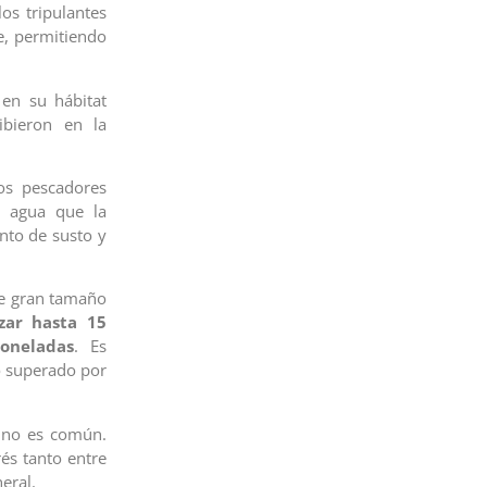
os tripulantes
, permitiendo
en su hábitat
ribieron en la
os pescadores
e agua que la
nto de susto y
de gran tamaño
zar hasta 15
oneladas
. Es
o superado por
 no es común.
és tanto entre
eral.