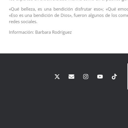
«Qué belleza, es una bendición disfrutar eso»; «Qué emoc
«Eso es una bendición de Dios», fueron algunos de los come
redes sociales.
Información: Barbara Rodríguez