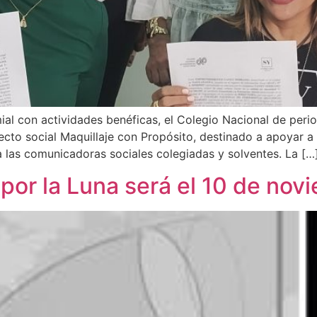
mial con actividades benéficas, el Colegio Nacional de per
ecto social Maquillaje con Propósito, destinado a apoyar a
a las comunicadoras sociales colegiadas y solventes. La […
por la Luna será el 10 de nov