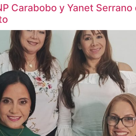
NP Carabobo y Yanet Serrano d
to