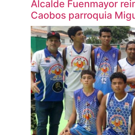
Alcalde Fuenmayor rei
Caobos parroquia Mig