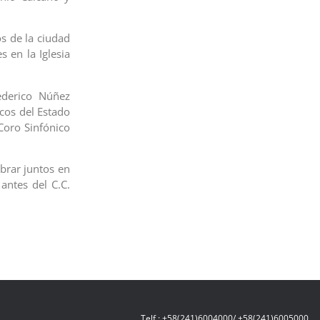
s de la ciudad
s en la Iglesia
ederico Núñez
cos del Estado
Coro Sinfónico
ebrar juntos en
 antes del C.C.
Telf.: +58(241)6004000/ +58(241)6005000