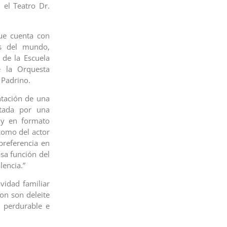
 el Teatro Dr.
ue cuenta con
es del mundo,
 de la Escuela
e la Orquesta
 Padrino.
tación de una
etada por una
 y en formato
 como del actor
preferencia en
sa función del
lencia.”
vidad familiar
on son deleite
n perdurable e