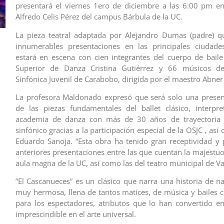
presentará el viernes 1ero de diciembre a las 6:00 pm en
Alfredo Celis Pérez del campus Bárbula de la UC.
La pieza teatral adaptada por Alejandro Dumas (padre) q
innumerables presentaciones en las principales ciudad
estará en escena con cien integrantes del cuerpo de baile
Superior de Danza Cristina Gutiérrez y 66 músicos d
Sinfónica Juvenil de Carabobo, dirigida por el maestro Abner
La profesora Maldonado expresó que será solo una presen
de las piezas fundamentales del ballet clásico, interpr
academia de danza con más de 30 años de trayectoria
sinfónico gracias a la participación especial de la OSJC , así
Eduardo Sanoja. “Esta obra ha tenido gran receptividad y 
anteriores presentaciones entre las que cuentan la majestuo
aula magna de la UC, así como las del teatro municipal de Va
“El Cascanueces” es un clásico que narra una historia de na
muy hermosa, llena de tantos matices, de música y bailes c
para los espectadores, atributos que lo han convertido e
imprescindible en el arte universal.