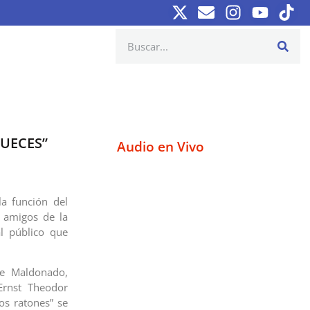
NUECES”
Audio en Vivo
la función del
y amigos de la
l público que
de Maldonado,
Ernst Theodor
os ratones” se