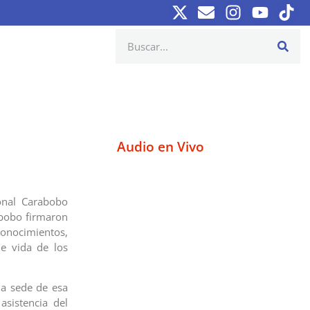
Audio en Vivo
ional Carabobo
abobo firmaron
nocimientos,
de vida de los
la sede de esa
asistencia del