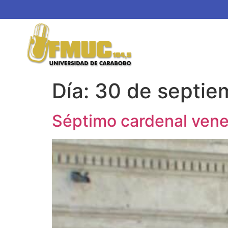
Día:
30 de septie
Séptimo cardenal vene