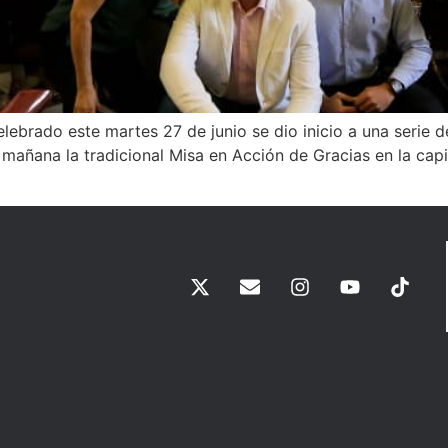
elebrado este martes 27 de junio se dio inicio a una serie
a mañana la tradicional Misa en Acción de Gracias en la cap