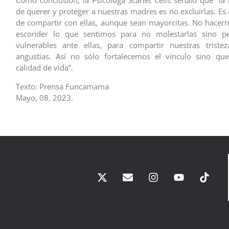
Como conclusión, la Psicóloga Scarlet Celis señaló que “l
de querer y proteger a nuestras madres es no excluirlas. Es 
de compartir con ellas, aunque sean mayorcitas. No hacern
esconder lo que sentimos para no molestarlas sino pe
vulnerables ante ellas, para compartir nuestras triste
angustias. Así no sólo fortalecemos el vínculo sino q
calidad de vida”.
Texto: Prensa Funcamama
Mayo, 08, 2023.