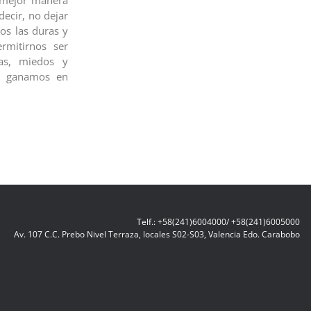
a mejor manera
decir, no dejar
os las duras y
rmitirnos ser
zas, miedos y
ue ganamos en
Telf.: +58(241)6004000/ +58(241)6005000
Av. 107 C.C. Prebo Nivel Terraza, locales S02-S03, Valencia Edo. Carabobo