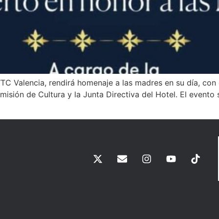
C Valencia, rendirá homenaje a las madres en su día, con e
sión de Cultura y la Junta Directiva del Hotel. El evento 