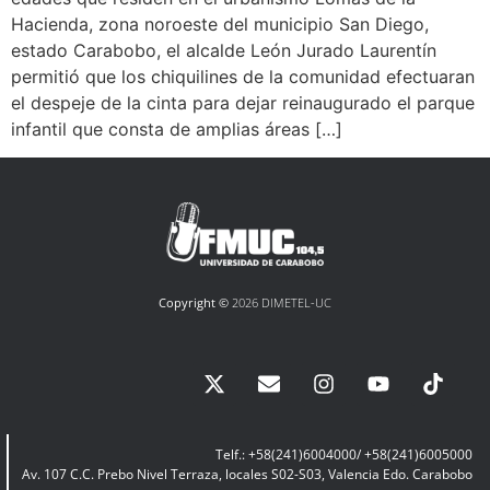
Hacienda, zona noroeste del municipio San Diego,
estado Carabobo, el alcalde León Jurado Laurentín
permitió que los chiquilines de la comunidad efectuaran
el despeje de la cinta para dejar reinaugurado el parque
infantil que consta de amplias áreas […]
Copyright ©
2026 DIMETEL-UC
Telf.: +58(241)6004000/ +58(241)6005000
Av. 107 C.C. Prebo Nivel Terraza, locales S02-S03, Valencia Edo. Carabobo