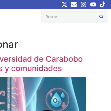
onar
iversidad de Carabobo
as y comunidades