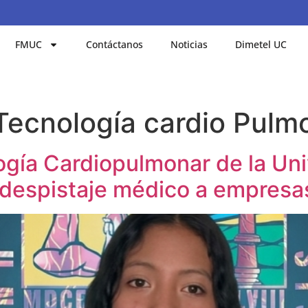
FMUC
Contáctanos
Noticias
Dimetel UC
Tecnología cardio Pulm
ogía Cardiopulmonar de la Un
 despistaje médico a empres