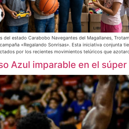
ivas del estado Carabobo Navegantes del Magallanes, Trot
a campaña «Regalando Sonrisas». Esta iniciativa conjunta t
tados por los recientes movimientos telúricos que azotaron
o Azul imparable en el súper