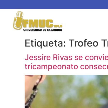
Etiqueta:
Trofeo T
Jessire Rivas se convie
tricampeonato consecut