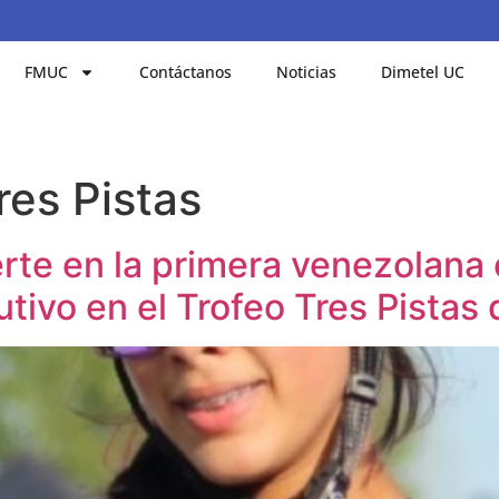
FMUC
Contáctanos
Noticias
Dimetel UC
res Pistas
rte en la primera venezolana 
ivo en el Trofeo Tres Pistas 