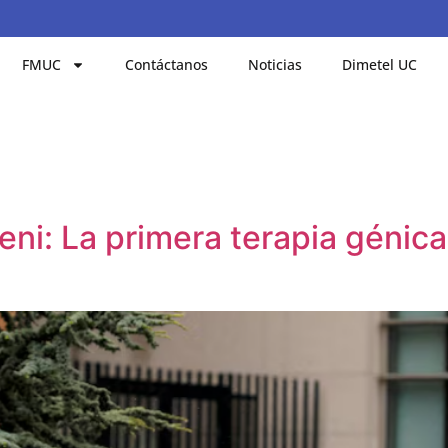
FMUC
Contáctanos
Noticias
Dimetel UC
i: La primera terapia génica 