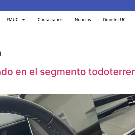
FMUC
Contáctanos
Noticias
Dimetel UC
0
o en el segmento todoterren