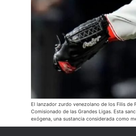
El lanzador zurdo venezolano de los Filis de F
Comisionado de las Grandes Ligas. Esta sanci
exógena, una sustancia considerada como me