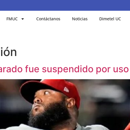
FMUC
Contáctanos
Noticias
Dimetel UC
ión
varado fue suspendido por uso