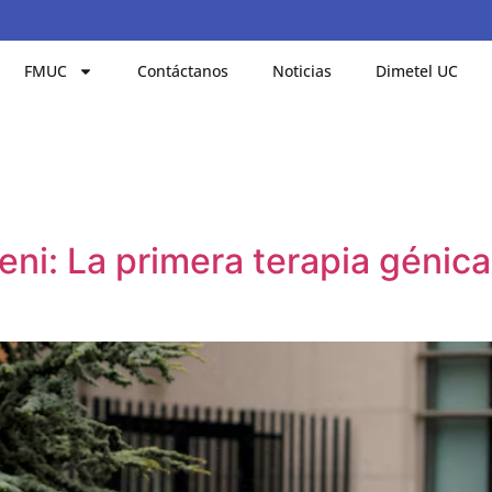
FMUC
Contáctanos
Noticias
Dimetel UC
i: La primera terapia génica 