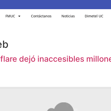
FMUC
Contáctanos
Noticias
Dimetel UC
eb
lare dejó inaccesibles millon