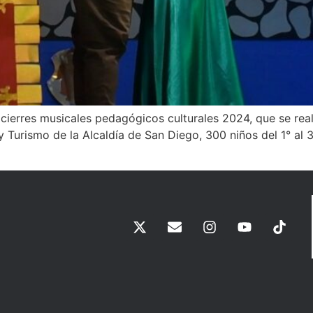
cierres musicales pedagógicos culturales 2024, que se reali
 Turismo de la Alcaldía de San Diego, 300 niños del 1° al 3°