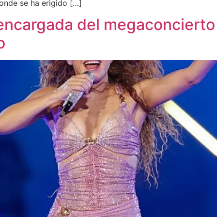
onde se ha erigido […]
a encargada del megaconcierto
o