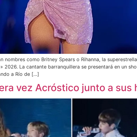
an nombres como Britney Spears o Rihanna, la superestrell
 2026. La cantante barranquillera se presentará en un sh
ando a Río de […]
ra vez Acróstico junto a sus 