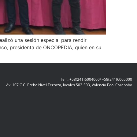
alizó una sesión especial para rendir
anco, presidenta de ONCOPEDIA, quien en su
Telf.: +58(241)6004000/ +58(241)6005000
Av. 107 C.C. Prebo Nivel Terraza, locales S02-S03, Valencia Edo. Carabobo