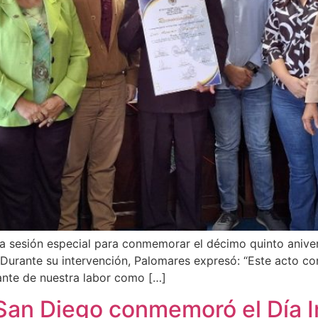
na sesión especial para conmemorar el décimo quinto anive
 Durante su intervención, Palomares expresó: “Este acto 
tante de nuestra labor como […]
San Diego conmemoró el Día In