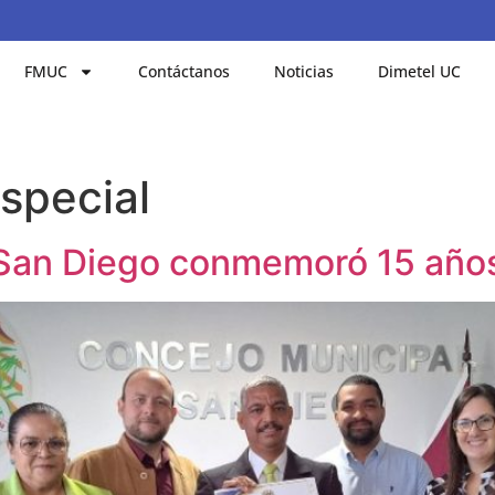
FMUC
Contáctanos
Noticias
Dimetel UC
special
 San Diego conmemoró 15 añ