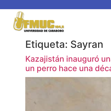
Etiqueta:
Sayran
Kazajistán inauguró un
un perro hace una déc