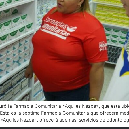
uguró la Farmacia Comunitaria «Aquiles Nazoa», que está u
«Esta es la séptima Farmacia Comunitaria que ofrecerá med
 «Aquiles Nazoa», ofrecerá además, servicios de odontologí