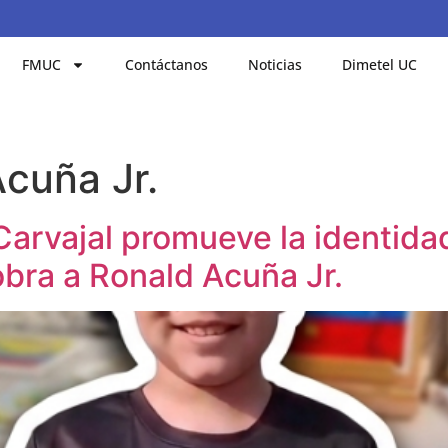
FMUC
Contáctanos
Noticias
Dimetel UC
cuña Jr.
 Carvajal promueve la identid
bra a Ronald Acuña Jr.