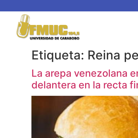
Etiqueta:
Reina p
La arepa venezolana en
delantera en la recta f