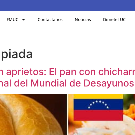
FMUC
Contáctanos
Noticias
Dimetel UC
epiada
 aprietos: El pan con chichar
inal del Mundial de Desayunos