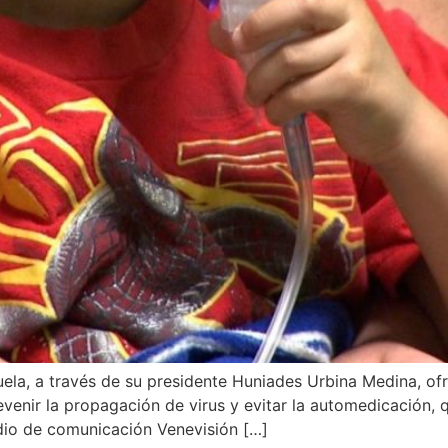
la, a través de su presidente Huniades Urbina Medina, of
venir la propagación de virus y evitar la automedicación, qu
dio de comunicación Venevisión […]