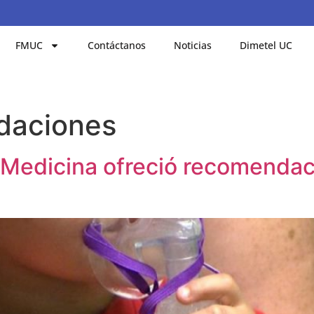
FMUC
Contáctanos
Noticias
Dimetel UC
daciones
Medicina ofreció recomendac